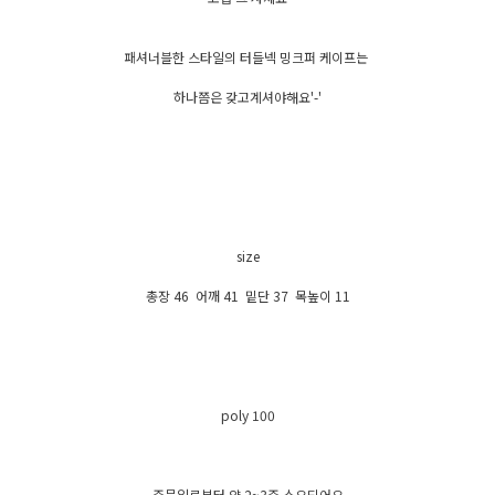
패셔너블한 스타일의 터들넥 밍크퍼 케이프는
하나쯤은 갖고계셔야해요'-'
size
총장 46 어깨 41 밑단 37 목높이 11
poly 100
주문일로부터 약 2~3주 소요되어요