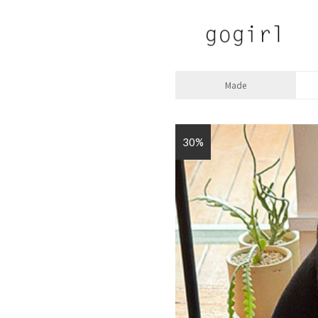
Made
30%