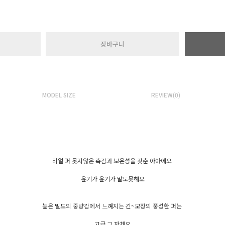
장바구니
MODEL SIZE
REVIEW(0)
리얼 퍼 못지않은 촉감과 보온성을 갖춘 아아에요
윤기가 윤기가 말도못해요
높은 밀도의 중량감에서 느껴지는 긴~모장의 풍성한 퍼는
고급 그 자체요