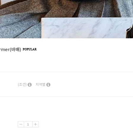
warmer(바배)
(조건)
지역별