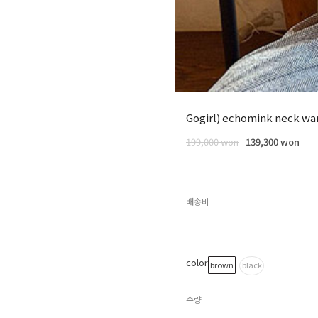
Gogirl) echomink neck 
199,000 won
139,300 won
배송비
color
brown
black
수량