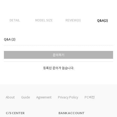
DETAIL
MODEL SIZE
REVIEW(0)
Q&A(2)
Q&A (2)
문의하기
등록된 문의가 없습니다.
About
Guide
Agreement
Privacy Policy
PC버전
C/S CENTER
BANK ACCOUNT