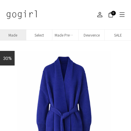
0
Made
Select
Made Premium denim
Dewvence
SALE
30%