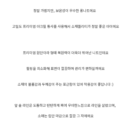
정말 가볍지만, 보온성이 우수한 롱니트에요
고밀도 프리미엄 아크릴 통사를 사용해서 소재퀄리티가 정말 좋은 아이에요
프리미엄 원단이라 형태 복원력이 더욱더 뛰어난 니트인데요
필링을 최소화해 표면이 깔끔하며 관리가 편하실꺼에요
소재의 볼륨감과 두께감이 주는 포근함이 있어 착용감이 좋답니다 :)
앞 숄 라인은 도톰하고 탄탄하게 짜여 우아한느낌으로 라인을 살렸으며,
소매는 립단 마감으로 깔끔 그 자체에요