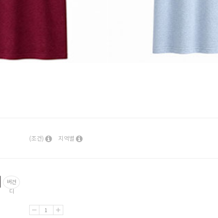
(조건)
지역별
버건
디