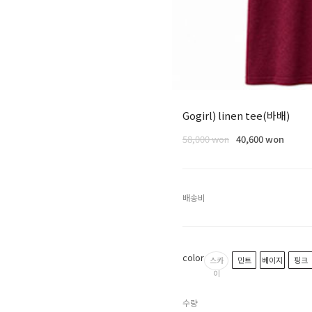
Gogirl) linen tee(바배)
58,000 won
40,600 won
배송비
color
스카
민트
베이지
핑크
이
수량