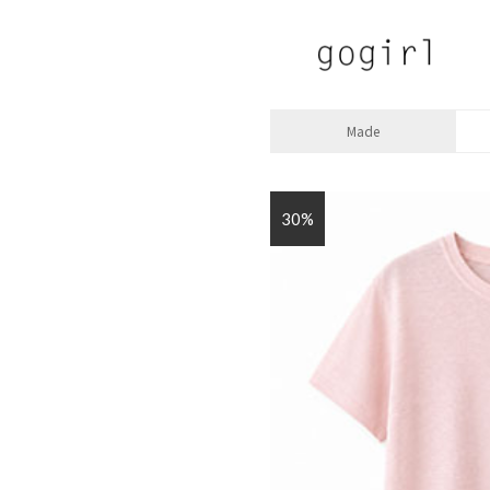
Made
30%