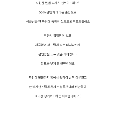
시원한 린넨 티셔츠 선보여드려요'-'
55% 린넨과 레이온 혼방으로
성글성글 한 짜임에 통풍이 잘되도록 직조되었어요
착용시 답답함이 없고
자극없이 부드럽게 닿는 터치감까지
편안함을 모두 갖춘 아이랍니다
밀도를 낮게 짠 원단이에요
짜임이 쫀쫀하지 않아서 핏감이 살짝 여유있고
한결 자연스럽게 쳐지는 실루엣이라 편안하여
여러장 쟁기셔야하는 아이템이에요 :)