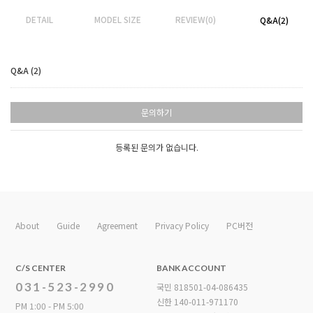
DETAIL
MODEL SIZE
REVIEW(0)
Q&A(2)
Q&A (2)
문의하기
등록된 문의가 없습니다.
About
Guide
Agreement
Privacy Policy
PC버전
C/S CENTER
BANK ACCOUNT
031-523-2990
국민 818501-04-086435
신한 140-011-971170
PM 1:00 - PM 5:00