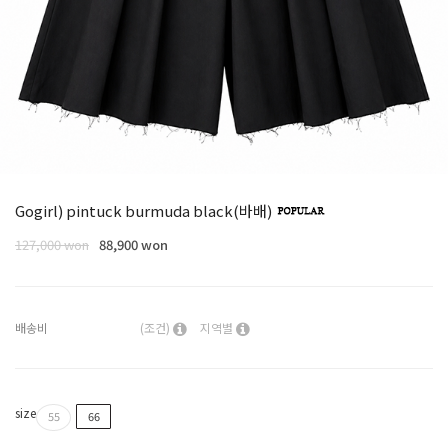
Gogirl) pintuck burmuda black(바배)
127,000 won
88,900 won
배송비
(조건)
지역별
size
55
66