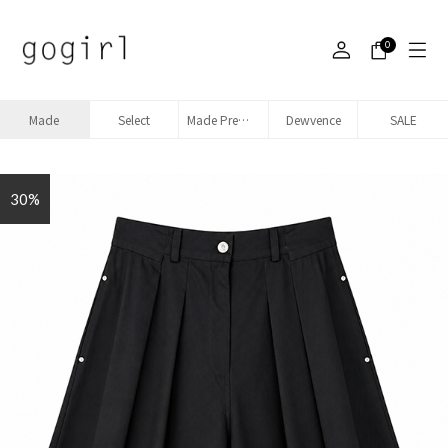
0
Made
Select
Made Premium denim
Dewvence
SALE
30%