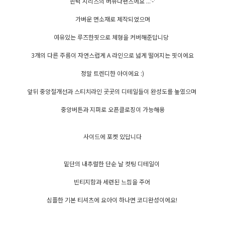
핀턱 시리즈의 버뮤다팬츠에요 ...'-'
가벼운 면소재로 제작되었으며
여유있는 루즈한핏으로 체형을 커버해준답니당
3개의 다른 주름이 자연스럽게 A 라인으로 넓게 떨어지는 핏이에요
정말 트렌디한 아이에요 :)
앞뒤 중앙절개선과 스티치라인 곳곳의 디테일들이 완성도를 높였으며
중앙버튼과 지퍼로 오픈클로징이 가능해용
사이드에 포켓 있답니다
밑단의 내추럴한 단순 날 컷팅 디테일이
빈티지함과 세련된 느낌을 주어
심플한 기본 티셔츠에 요아이 하나면 코디완성이에요!