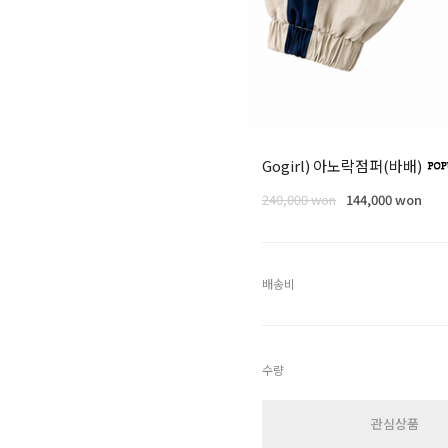
Gogirl) 아노락점퍼(바배)
240,000
won
144,000 won
배송비
수량
관심상품