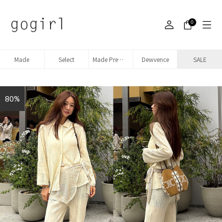
0
Made
Select
Made Premium denim
Dewvence
SALE
80%