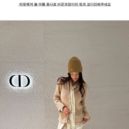
따듯해져 봄 여름 원사로 바꾼과정이라 핏과 코디만봐주세요