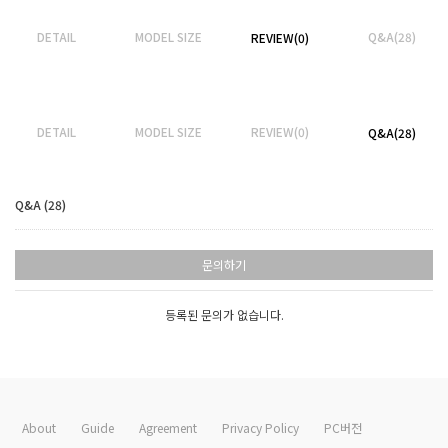
DETAIL
MODEL SIZE
Q&A(28)
REVIEW(0)
DETAIL
MODEL SIZE
REVIEW(0)
Q&A(28)
Q&A (28)
문의하기
등록된 문의가 없습니다.
About
Guide
Agreement
Privacy Policy
PC버전