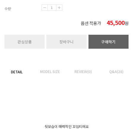
수량
45,500
옵션 적용가
원
관심상품
장바구니
구매하기
MODEL SIZE
REVIEW(0)
Q&A(28)
DETAIL
뒷모습이 매력적인 꼬임티에요