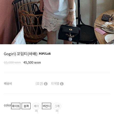
Gogirl) 꼬임티(바배)
65,000 won
45,500 won
배송비
(조건)
지역별
color
화이트
블랙
베이
버건디
그레
지
이