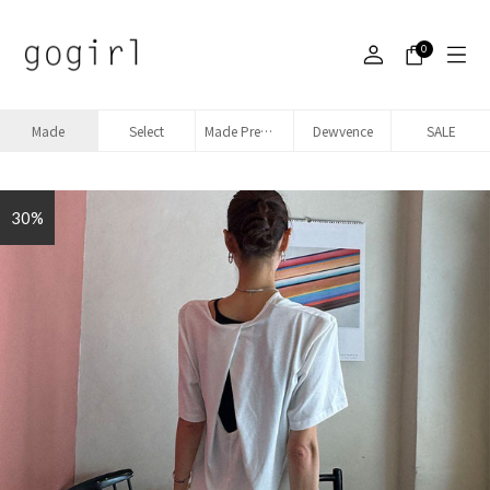
0
Made
Select
Made Premium denim
Dewvence
SALE
30%