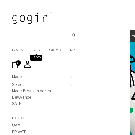
2
LOGIN
JOIN
ORDER
MY
+3,000
0
Made
Select
Made Premium denim
Dewvence
SALE
NOTICE
Q&A
PRIVATE