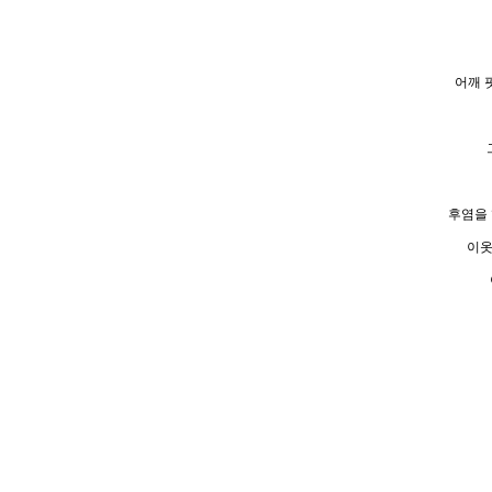
어깨 
후염을 
이옷