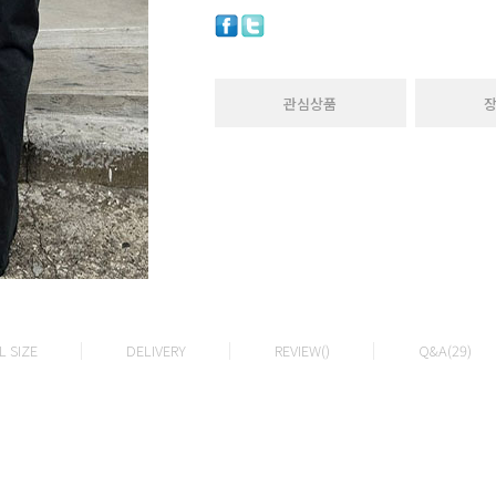
관심상품
 SIZE
DELIVERY
REVIEW()
Q&A(29)