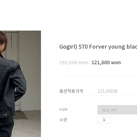
Gogirl) 570 Forver young bl
152,000 won
121,600 won
옵션적용가격
121,600
원
size
수량