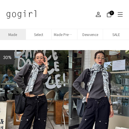
0
Made
Select
Made Premium denim
Dewvence
SALE
30%