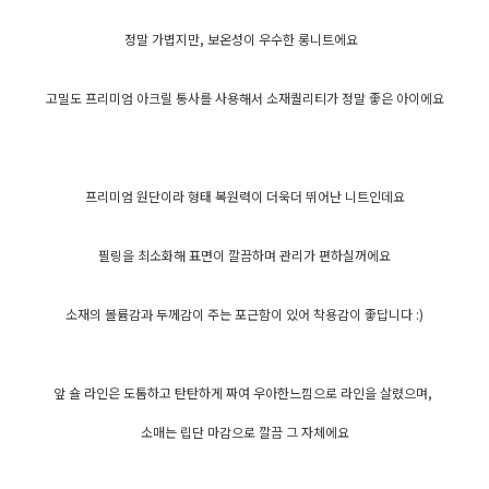
정말 가볍지만, 보온성이 우수한 롱니트에요
고밀도 프리미엄 아크릴 통사를 사용해서 소재퀄리티가 정말 좋은 아이에요
프리미엄 원단이라 형태 복원력이 더욱더 뛰어난 니트인데요
필링을 최소화해 표면이 깔끔하며 관리가 편하실꺼에요
소재의 볼륨감과 두께감이 주는 포근함이 있어 착용감이 좋답니다 :)
앞 숄 라인은 도톰하고 탄탄하게 짜여 우아한느낌으로 라인을 살렸으며,
소매는 립단 마감으로 깔끔 그 자체에요