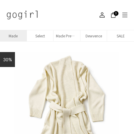
0
Made
Select
Made Premium denim
Dewvence
SALE
30%