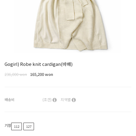
Gogirl) Robe knit cardigan(바배)
236,000 won
165,200 won
배송비
(조건)
지역별
기장
112
127