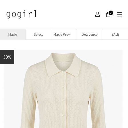
0
Made
Select
Made Premium denim
Dewvence
SALE
30%