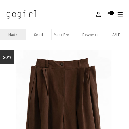
0
Made
Select
Made Premium denim
Dewvence
SALE
30%