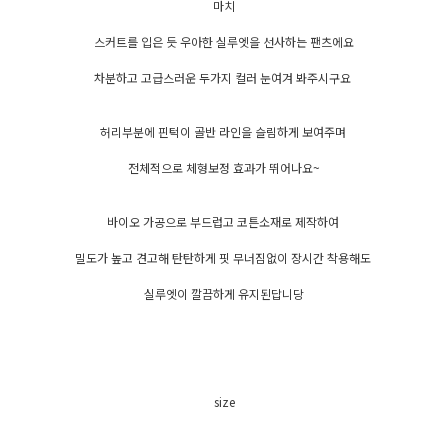
마치
스커트를 입은 듯 우아한 실루엣을 선사하는 팬츠에요
차분하고 고급스러운 두가지 컬러 눈여겨 봐주시구요
허리부분에 핀턱이 골반 라인을 슬림하게 보여주며
전체적으로 체형보정 효과가 뛰어나요~
바이오 가공으로 부드럽고 코튼소재로 제작하여
밀도가 높고 견고해 탄탄하게 핏 무너짐없이 장시간 착용해도
실루엣이 깔끔하게 유지된답니당
size