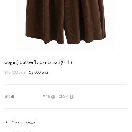
Gogirl) butterfly pants half(바배)
140,000 won
98,000 won
배송비
(조건)
지역별
color
khaki
brown