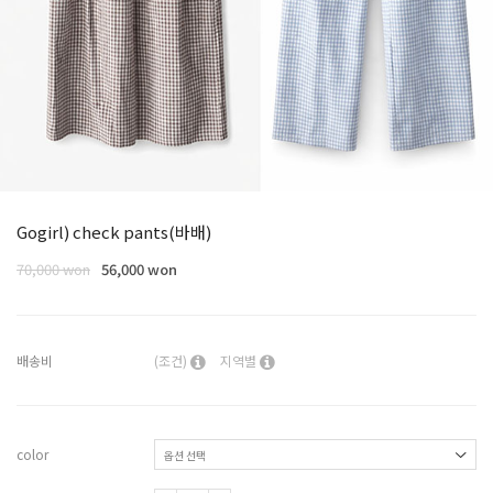
Gogirl) check pants(바배)
70,000 won
56,000 won
배송비
(조건)
지역별
color