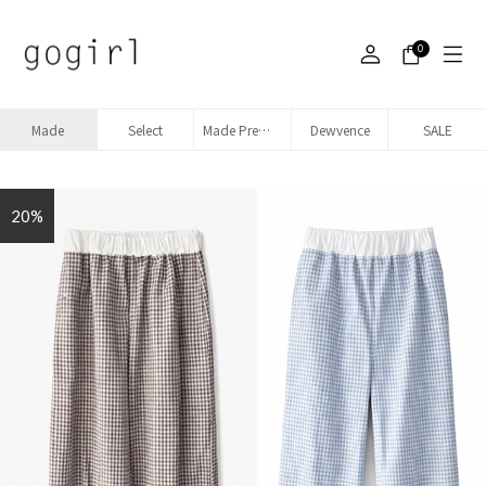
0
Made
Select
Made Premium denim
Dewvence
SALE
20%