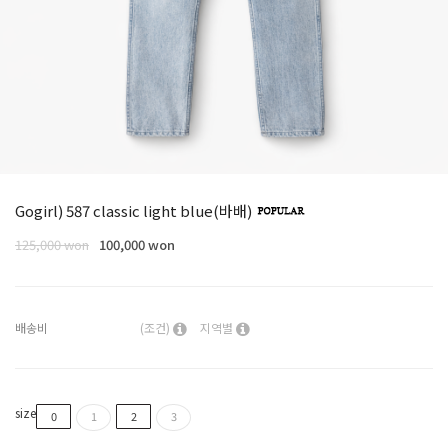
Gogirl) 587 classic light blue(바배)
125,000 won
100,000 won
배송비
(조건)
지역별
size
0
1
2
3