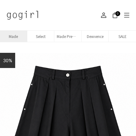
0
Made
Select
Made Premium denim
Dewvence
SALE
30%