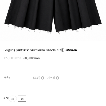
Gogirl) pintuck burmuda black(바배)
127,000 won
88,900 won
배송비
(조건)
지역별
size
55
66