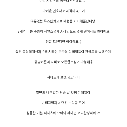
핀턱 시리즈의 버뮤다팬츠에요 ...'-'
가벼운 면소재로 제작되었으며
여유있는 루즈한핏으로 체형을 커버해준답니당
3개의 다른 주름이 자연스럽게 A 라인으로 넓게 떨어지는 핏이에요
정말 트렌디한 아이에요 :)
앞뒤 중앙절개선과 스티치라인 곳곳의 디테일들이 완성도를 높였으며
중앙버튼과 지퍼로 오픈클로징이 가능해용
사이드에 포켓 있답니다
밑단의 내추럴한 단순 날 컷팅 디테일이
빈티지함과 세련된 느낌을 주어
심플한 기본 티셔츠에 요아이 하나면 코디완성이에요!