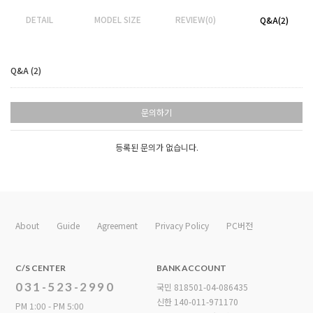
DETAIL
MODEL SIZE
REVIEW(0)
Q&A(2)
Q&A (2)
문의하기
등록된 문의가 없습니다.
About
Guide
Agreement
Privacy Policy
PC버전
C/S CENTER
BANK ACCOUNT
031-523-2990
국민 818501-04-086435
신한 140-011-971170
PM 1:00 - PM 5:00