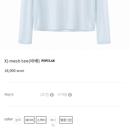
X) mesh tee(바배)
18,900 won
배송비
(조건)
지역별
color
블랙
네이비
스카이
베이
형광그린
지