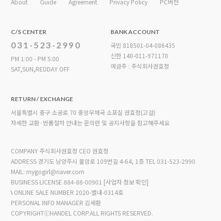
About
Guide
Agreement
Privacy Policy
PC버전
C/S CENTER
BANK ACCOUNT
031-523-2990
국민 818501-04-086435
신한 140-011-971170
PM 1:00 - PM 5:00
예금주 : 주식회사권효정
SAT,SUN,REDDAY OFF
RETURN / EXCHANGE
서울특별시 중구 소공로 70 중앙우체국 소포실 권효정(고걸)
자세한 교환·반품절차 안내는 문의란 및 공지사항을 참고해주세요
COMPANY 주식회사권효정 CEO 권효정
ADDRESS 경기도 남양주시 불암로 109번길 4-64, 1층
TEL 031-523-2990
MAIL: mygogirl@naver.com
BUSINESS LICENSE 884-88-00901
[사업자 정보 확인]
\
ONLINE SALE NUMBER 2020-별내-0314호
PERSONAL INFO MANAGER 김세환
COPYRIGHTⓒHANDEL CORP.ALL RIGHTS RESERVED.