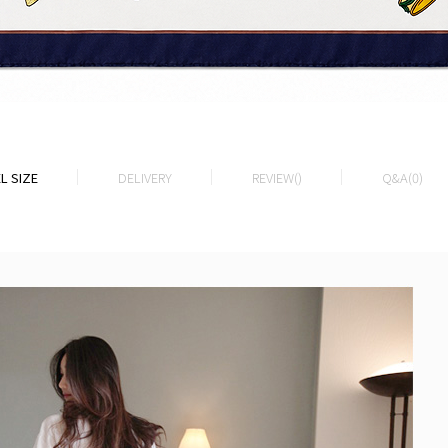
L SIZE
DELIVERY
REVIEW()
Q&A(0)