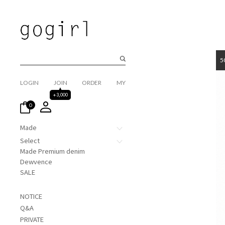
5
LOGIN
JOIN
ORDER
MY
+3,000
0
Made
Select
Made Premium denim
Dewvence
SALE
NOTICE
Q&A
PRIVATE