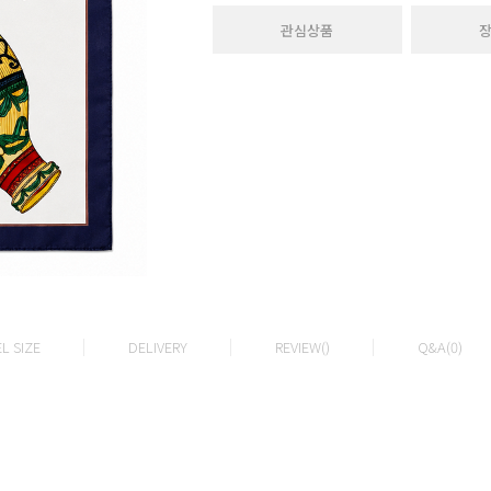
관심상품
L SIZE
DELIVERY
REVIEW()
Q&A(0)