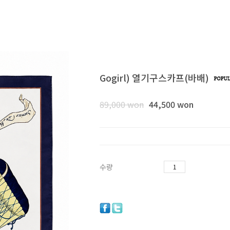
Gogirl) 열기구스카프(바배)
89,000
won
44,500 won
수량