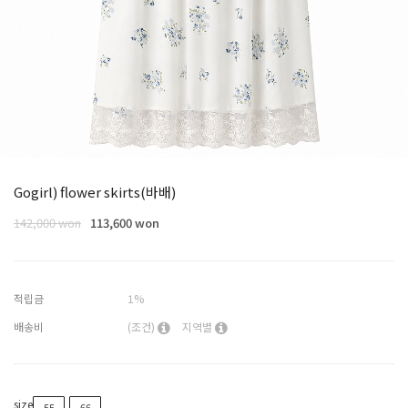
Gogirl) flower skirts(바배)
142,000 won
113,600 won
적립금
1%
배송비
(조건)
지역별
size
55
66