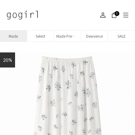
0
Made
Select
Made Premium denim
Dewvence
SALE
20%