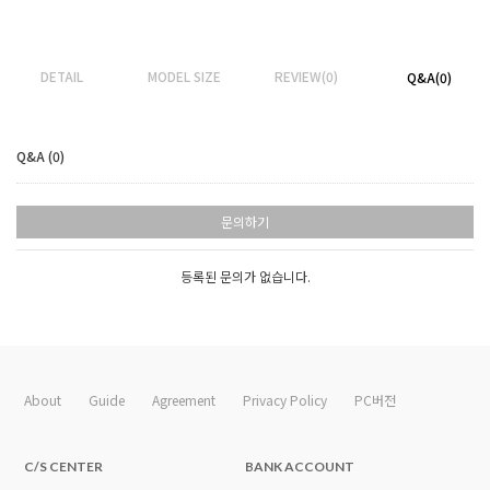
DETAIL
MODEL SIZE
REVIEW(0)
Q&A(0)
Q&A (0)
문의하기
등록된 문의가 없습니다.
About
Guide
Agreement
Privacy Policy
PC버전
C/S CENTER
BANK ACCOUNT