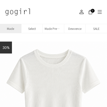
0
Made
Select
Made Premium denim
Dewvence
SALE
30%