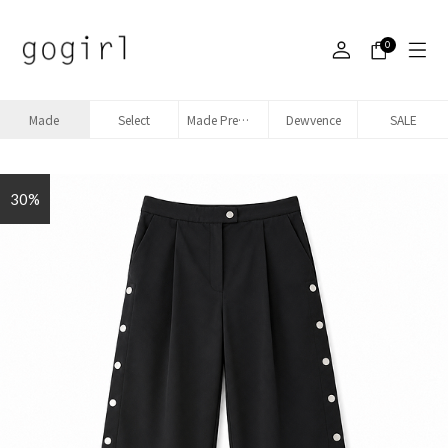
0
Made
Select
Made Premium denim
Dewvence
SALE
30%