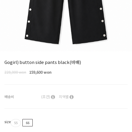
Gogirl) button side pants black(바배)
228,000 won
159,600 won
배송비
(조건)
지역별
size
55
66