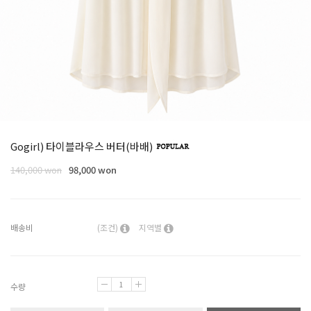
Gogirl) 타이블라우스 버터(바배)
140,000
won
98,000 won
배송비
(조건)
지역별
수량