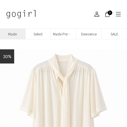
0
Made
Select
Made Premium denim
Dewvence
SALE
30%