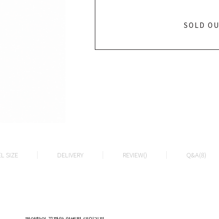
SOLD O
L SIZE
DELIVERY
REVIEW()
Q&A(8)