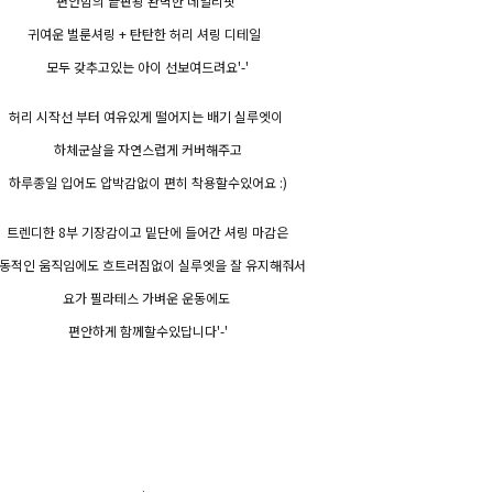
편안함의 끝판왕 완벽한 데일리핏
귀여운 벌룬셔링 + 탄탄한 허리 셔링 디테일
모두 갖추고있는 아이 선보여드려요'-'
허리 시작선 부터 여유있게 떨어지는 배기 실루엣이
하체군살을 자연스럽게 커버해주고
하루종일 입어도 압박감없이 편히 착용할수있어요 :)
트렌디한 8부 기장감이고 밑단에 들어간 셔링 마감은
동적인 움직임에도 흐트러짐없이 실루엣을 잘 유지해줘서
요가 필라테스 가벼운 운동에도
편안하게 함께할수있답니다'-'