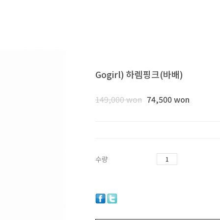
Gogirl) 하렘핑크(바배)
149,000
won
74,500 won
수량