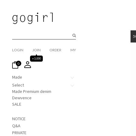
5
LOGIN
JOIN
ORDER
MY
+3,000
0
Made
Select
Made Premium denim
Dewvence
SALE
NOTICE
Q&A
PRIVATE