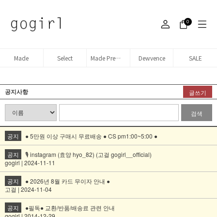
0
Made
Select
Made Premium denim
Dewvence
SALE
공지사항
글쓰기
검색
공지
● 5만원 이상 구매시 무료배송 ● CS pm1:00~5:00 ●
공지
🎙️ instagram (효양 hyo_82) (고걸 gogirl__official)
gogirl | 2024-11-11
공지
● 2026년 8월 카드 무이자 안내 ●
고걸 | 2024-11-04
공지
●필독● 교환/반품/배송료 관련 안내
gogirl | 2014-12-29