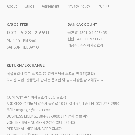
About
Guide
Agreement
Privacy Policy
PC버전
C/S CENTER
BANK ACCOUNT
031-523-2990
국민 818501-04-086435
신한 140-011-971170
PM 1:00 - PM 5:00
예금주 : 주식회사권효정
SAT,SUN,REDDAY OFF
RETURN / EXCHANGE
서울특별시 중구 소공로 70 중앙우체국 소포실 권효정(고걸)
자세한 교환·반품절차 안내는 문의란 및 공지사항을 참고해주세요
COMPANY 주식회사권효정 CEO 권효정
ADDRESS 경기도 남양주시 불암로 109번길 4-64, 1층
TEL 031-523-2990
MAIL: mygogirl@naver.com
BUSINESS LICENSE 884-88-00901
[사업자 정보 확인]
\
ONLINE SALE NUMBER 2020-별내-0314호
PERSONAL INFO MANAGER 김세환
COPYRIGHTⓒHANDEL CORP.ALL RIGHTS RESERVED.