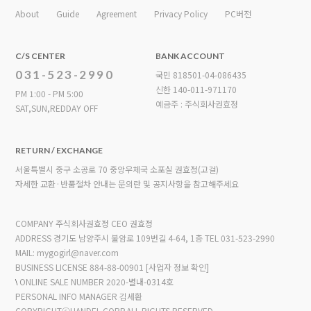
About
Guide
Agreement
Privacy Policy
PC버전
C/S CENTER
BANK ACCOUNT
031-523-2990
국민 818501-04-086435
신한 140-011-971170
PM 1:00 - PM 5:00
예금주 : 주식회사권효정
SAT,SUN,REDDAY OFF
RETURN / EXCHANGE
서울특별시 중구 소공로 70 중앙우체국 소포실 권효정(고걸)
자세한 교환·반품절차 안내는 문의란 및 공지사항을 참고해주세요
COMPANY 주식회사권효정 CEO 권효정
ADDRESS 경기도 남양주시 불암로 109번길 4-64, 1층
TEL 031-523-2990
MAIL: mygogirl@naver.com
BUSINESS LICENSE 884-88-00901
[사업자 정보 확인]
\
ONLINE SALE NUMBER 2020-별내-0314호
PERSONAL INFO MANAGER 김세환
COPYRIGHTⓒHANDEL CORP.ALL RIGHTS RESERVED.