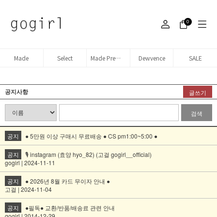
0
Made
Select
Made Premium denim
Dewvence
SALE
공지사항
글쓰기
검색
공지
● 5만원 이상 구매시 무료배송 ● CS pm1:00~5:00 ●
공지
🎙️ instagram (효양 hyo_82) (고걸 gogirl__official)
gogirl | 2024-11-11
공지
● 2026년 8월 카드 무이자 안내 ●
고걸 | 2024-11-04
공지
●필독● 교환/반품/배송료 관련 안내
gogirl | 2014-12-29