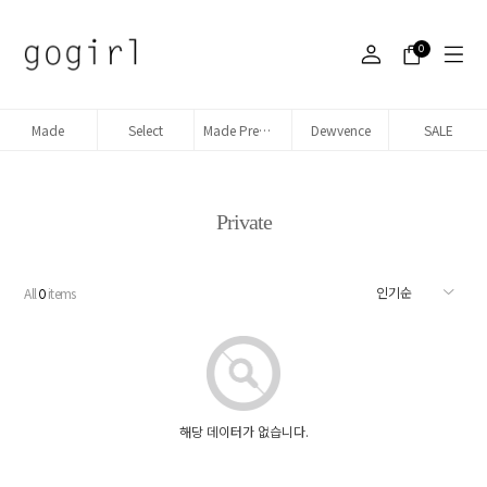
0
Made
Select
Made Premium denim
Dewvence
SALE
Private
All
items
0
해당 데이터가 없습니다.