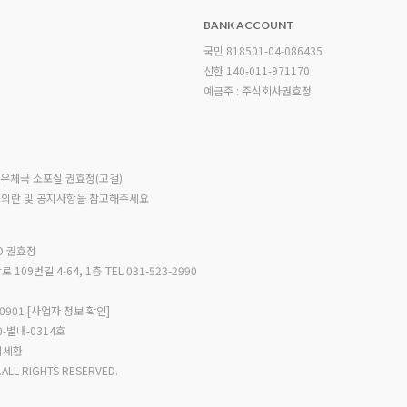
BANK ACCOUNT
국민 818501-04-086435
신한 140-011-971170
예금주 : 주식회사권효정
앙우체국 소포실 권효정(고걸)
문의란 및 공지사항을 참고해주세요
O 권효정
 109번길 4-64, 1층
TEL 031-523-2990
00901
[사업자 정보 확인]
20-별내-0314호
 김세환
LL RIGHTS RESERVED.