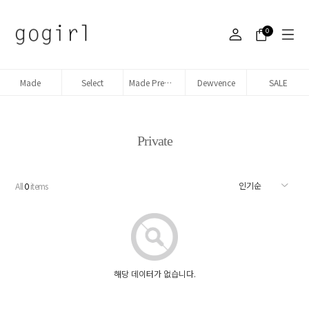
0
Made
Select
Made Premium denim
Dewvence
SALE
Private
All
items
0
해당 데이터가 없습니다.