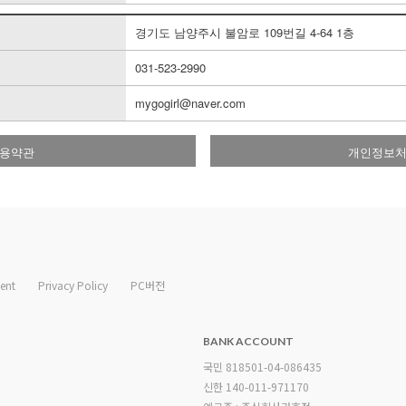
경기도 남양주시 불암로 109번길 4-64 1층
031-523-2990
mygogirl@naver.com
용약관
개인정보
ent
Privacy Policy
PC버전
BANK ACCOUNT
국민 818501-04-086435
신한 140-011-971170