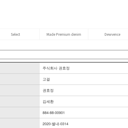
Select
Made Premium denim
Dewvence
주식회사 권효정
고걸
권효정
김세환
884-88-00901
2020-별내-0314